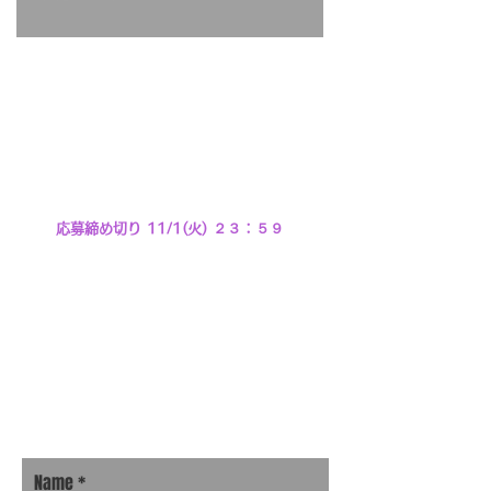
11/5(土)大阪城野外音楽堂にて開催される
マイク一本弾き語りフェス
「SSW22」のサブステージに飛び込み枠を
設置決定！
出演時間は 13:50〜14:00 の10分間
ぜひ皆様ご応募ください！
応募締め切り​ 11/1(火) ２３：５９
【応募方法】
下記のメールフォームに
・飛び込み！SSW出演希望
・プロフィール
・YouTubeなどご自身の音楽がわかるURL
を送付ください！