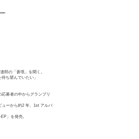
下達郎の「蒼氓」を聞く。
を待ち望んでいたい」
000 人の応募者の中からグランプリ
ビューから約2 年、1st アルバ
o-EP」を発売。