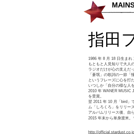
MAIN
​指田
1986 年 8 月 18 日生ま
もともと人見知りで大人
ラジオだけが心の支えだ
「蒼氓」の歌詞の一節「憧
というフレーズに心を打
いつしか「自分の様な人
2010 年 WANER MUS
を受賞。
翌 2011 年 10 月「
ム「しろくろ」をリリー
アルバムリリース後、自ら「セ
2015 年末から単身渡米
http://official.stardust.co