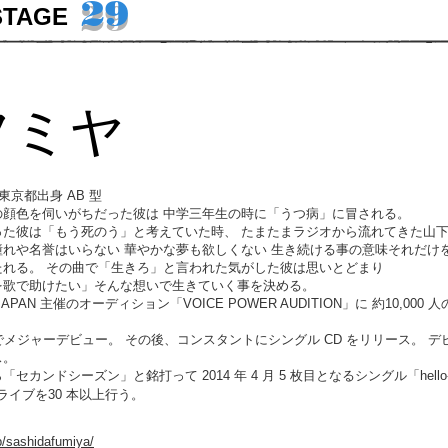
29
STAGE
フミヤ
れ 東京都出身 AB 型
の顔色を伺いがちだった彼は 中学三年生の時に「うつ病」に冒される。
った彼は「もう死のう」と考えていた時、 たまたまラジオから流れてきた山
れや名誉はいらない 華やかな夢も欲しくない 生き続ける事の意味それだけ
たれる。 その曲で「生きろ」と言われた気がした彼は思いとどまり
を歌で助けたい」そんな想いで生きていく事を決める。
IC JAPAN 主催のオーディション「VOICE POWER AUDITION」に 約10,
bird」でメジャーデビュー。 その後、コンスタントにシングル CD をリリース。 デ
ス。
カンドシーズン」と銘打って 2014 年 4 月 5 枚目となるシングル「hell
。ライブを30 本以上行う。
.jp/sashidafumiya/