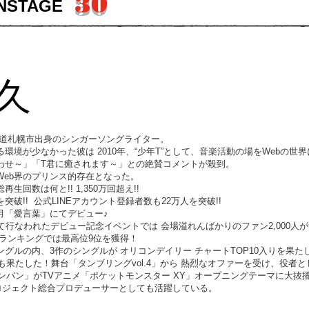
30
NSTAGE
久
北海道札幌市出身のシンガーソングライター。
環境が少なかった彼は 2010年、“少年T”として、音楽活動の場をWebの世
わせ～」「T君に癒されます～」との絶賛コメントが殺到。
Web界のプリンス的存在となった。
回数は何と!! 1,350万回超え!!
人を突破!! 公式LINEアカウント登録者数も22万人を突破!!
3月「愛言葉」にてデビュー♪
Xにて行なわれたデビュー記念イベントでは 会場溢れんばかりのファン2,000人
ランキングでは最高位9位を獲得！
グルの内、3作のシングルが オリコンデイリー チャートTOP10入りを果た
演も果たした！舞台「タンブリングvol.4」から 熱烈なオファーを受け、役者
バンバン」がTVアニメ「ポケットモンスター XY」オープニングテーマに大
プロジェクト総合プロデューサーとしても活躍している。