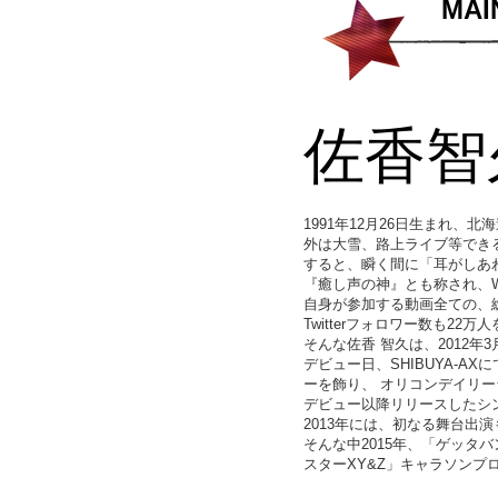
MAI
佐香智
1991年12月26日生まれ、
外は大雪、路上ライブ等できる
すると、瞬く間に「耳がしあ
『癒し声の神』とも称され、
自身が参加する動画全ての、総再生
Twitterフォロワー数も22万
そんな佐香 智久は、2012年
デビュー日、SHIBUYA-A
ーを飾り、 オリコンデイリー
デビュー以降リリースしたシン
2013年には、初なる舞台出
そんな中2015年、「ゲッタ
スターXY&Z」キャラソン