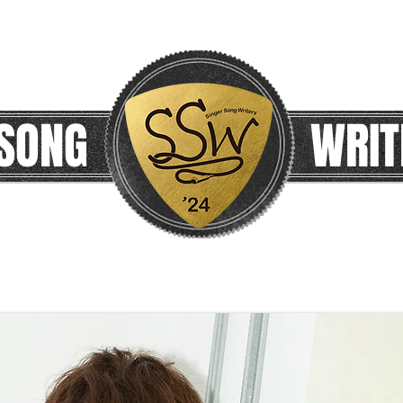
 SONG
WRIT