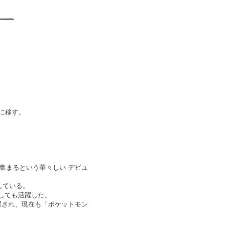
界に移す。
が集まるという華々しい デビュ
している。
としても活躍した。
抜擢され、現在も「ポケットモン