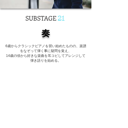
SUBSTAGE
21
​奏
6歳からクラシックピアノを習い始めたものの、楽譜
をなぞって弾く事に疑問を覚え、
14歳の頃から好きな楽曲を耳コピしてアレンジして
弾き語りを始める。
好きなものにはとりあえず首を突っ込む性格で、中学
の部活は吹奏楽部に所属しパーカッション、
高校生の頃には軽音楽部に所属しギターヴォーカル、
専門学校も音楽制作の道を進み、気づいたらピアノ弾
き語りに再着地。
以後カバーでツイキャスなどを中心とした配信活動、
ライブ活動、アーティストのサポート演奏など精力的
に行う。
https://twitter.com/kanaderax