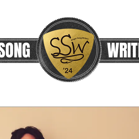
 SONG
WRIT