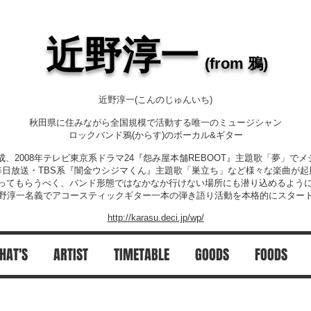
​近野淳一
​
(from 鴉)
近野淳一(こんのじゅんいち)
秋田県に住みながら全国規模で活動する唯一のミュージシャン
ロックバンド鴉(からす)のボーカル&ギター
結成、2008年テレビ東京系ドラマ24『怨み屋本舗REBOOT』主題歌「夢」で
毎日放送・TBS系『闇金ウシジマくん』主題歌「巣立ち」など様々な楽曲が起
ってもらうべく、バンド形態ではなかなか行けない場所にも潜り込めるようにと
野淳一名義でアコースティックギター一本の弾き語り活動を本格的にスター
http://karasu.deci.jp/wp/
HAT'S
ARTIST
TIMETABLE
GOODS
FOODS