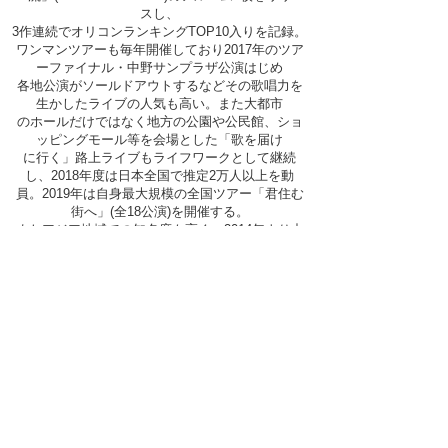
スし、
3作連続でオリコンランキングTOP10入りを記録。
ワンマンツアーも毎年開催しており2017年のツア
ーファイナル・中野サンプラザ公演はじめ
各地公演がソールドアウトするなどその歌唱力を
生かしたライブの人気も高い。また大都市
のホールだけではなく地方の公園や公民館、ショ
ッピングモール等を会場とした「歌を届け
に行く」路上ライブもライフワークとして継続
し、2018年度は日本全国で推定2万人以上を動
員。2019年は自身最大規模の全国ツアー「君住む
街へ」(全18公演)を開催する。
またアジア地域での知名度も高く、2014年より中
国を中心にシンガポール,台湾などでもラ
イブやイベント出演を行い、微博(Weibo)やビリビ
リ動画などのアカウントも開設。
2018年は重慶のWESTJOYに出演、2019年1月に
はビリビリ動画に最新曲「&LOID」を
提供し北京・上海でワンマンライブを成功させる
など海外での活動も積極的に展開中。
2018年5月には初の小説「家庭教室」
(KADOKAWA)を出版。大学生の主人公が家庭教師
とし
て問題を抱えた教え子の心やその家庭とコンタク
トしていく様を描いたこの作品が7万部を突