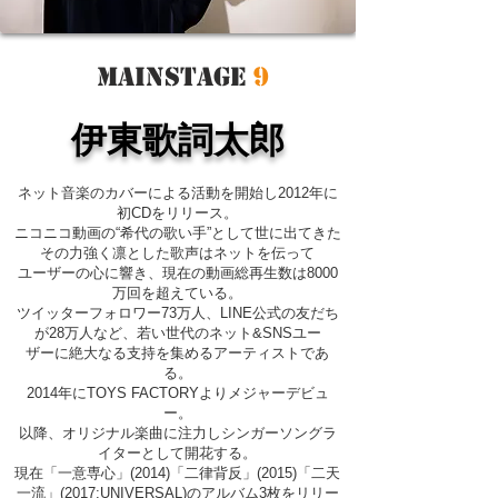
​MAINSTAGE
9
​伊東歌詞太郎
ネット音楽のカバーによる活動を開始し2012年に
初CDをリリース。
ニコニコ動画の“希代の歌い手”として世に出てきた
その力強く凛とした歌声はネットを伝って
ユーザーの心に響き、現在の動画総再生数は8000
万回を超えている。
ツイッターフォロワー73万人、LINE公式の友だち
が28万人など、若い世代のネット&SNSユー
ザーに絶大なる支持を集めるアーティストであ
る。
2014年にTOYS FACTORYよりメジャーデビュ
ー。
以降、オリジナル楽曲に注力しシンガーソングラ
イターとして開花する。
現在「一意専心」(2014)「二律背反」(2015)「二天
一流」(2017:UNIVERSAL)のアルバム3枚をリリー