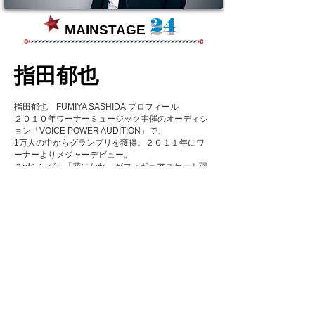
24
MAINSTAGE
指田郁也
指田郁也 FUMIYA SASHIDA プロフィール
２０１０年ワーナーミュージック主催のオーディシ
ョン「VOICE POWER AUDITION」で、
1万人の中からグランプリを獲得。２０１１年にワ
ーナーよりメジャーデビュー。
３rdシングル「花になれ」がフィギュアスケート羽
生結弦選手とのコラボレーションが
話題となりロングセールスを記録。
2013年10月には1stアルバム「しろくろ」をリリー
ス後も、
Sg「hello」やカップリング曲「オレンジ」がドラ
マ主題歌に起用され話題に。
11月には東名阪CLUB QUATTROバンド編成ツアー
が決定している。
http://official.stardust.co.jp/sashidafumiya/