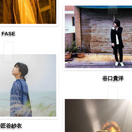
​FASE
​谷口貴洋
番匠谷紗衣