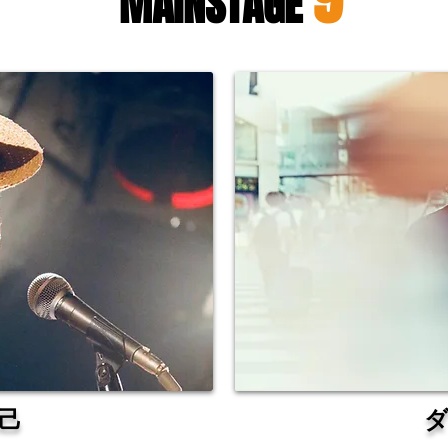
​MAINSTAGE
己
​