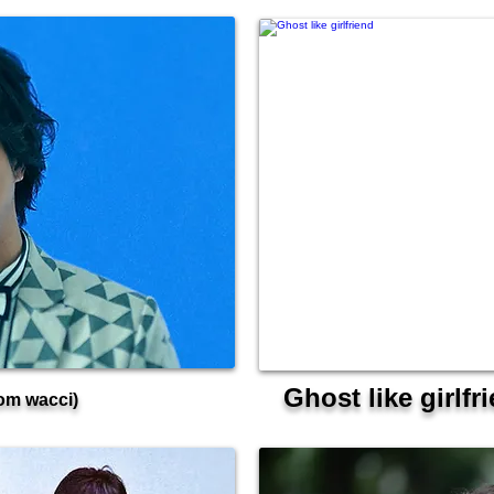
Ghost like girlfr
rom wacci)