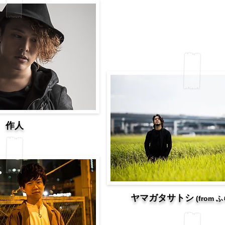
​作人
​ヤマガタサトシ
(from 