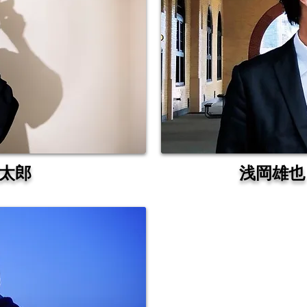
詞太郎
​浅岡雄也