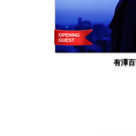
OPENING
GUEST
​有澤