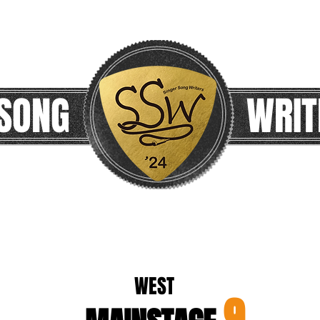
 SONG
WRIT
​WEST
9