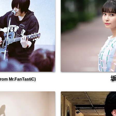
​
from Mr.FanTastiC)