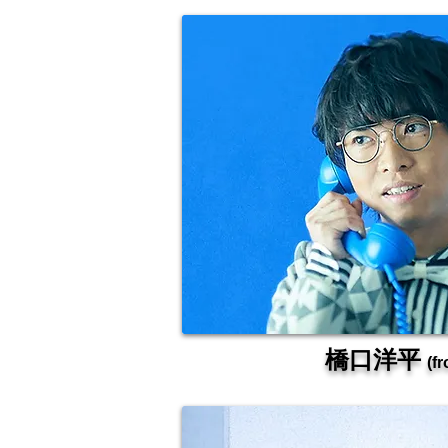
橋口洋平
(f