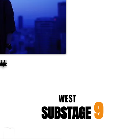
百華
​WEST
9
SUBSTAGE