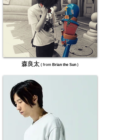
森良太
( from
Brian the Sun
)