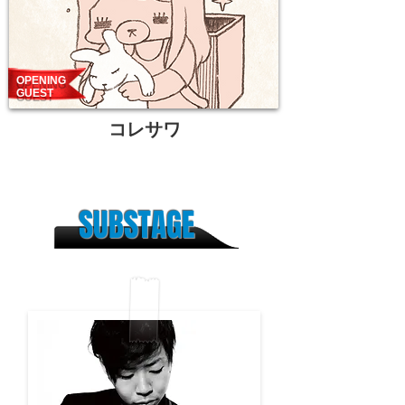
OPENING
GUEST
コレサワ
SUBSTAGE