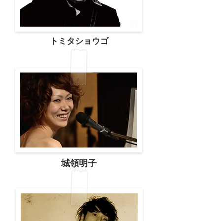
トミタショウゴ
城領明子