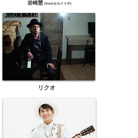
岩崎慧
セカイイチ
(from
)
リクオ